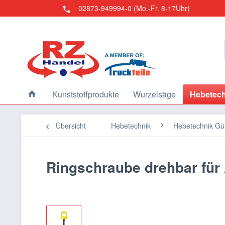
02873-949994-0 (Mo.-Fr. 8-17Uhr)
Kunststoffprodukte
Wurzelsäge
Hebetech
Übersicht
Hebetechnik
Hebetechnik Güt
Ringschraube drehbar für