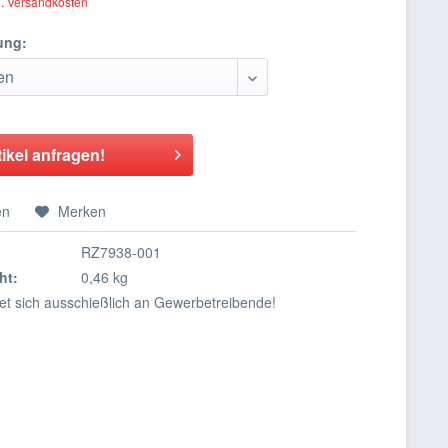
l. Versandkosten
ung:
tikel anfragen!
en
Merken
RZ7938-001
ht:
0,46 kg
tet sich ausschießlich an Gewerbetreibende!