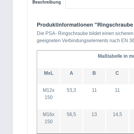
Beschreibung
Produktinformationen "Ringschraube 
Die PSA- Ringschraube bildet einen sicheren
geeigneten Verbindungselements nach EN 362
Maßtabelle in 
MxL
A
B
C
M12x
53,3
11
11
150
M16x
56,5
13
14,5
150