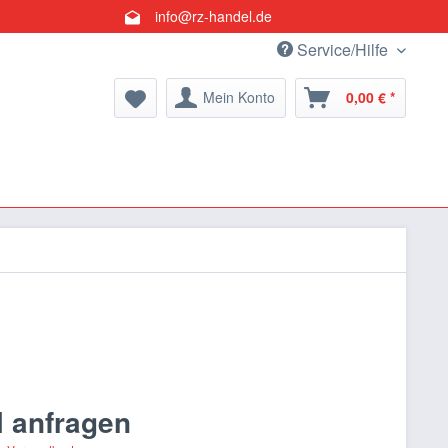
info@rz-handel.de
Service/Hilfe
Mein Konto
0,00 € *
l anfragen