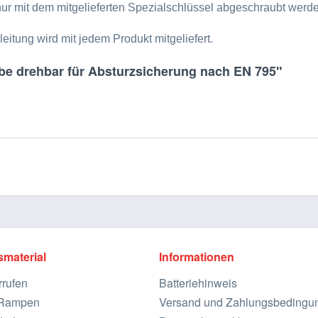
 nur mit dem mitgelieferten Spezialschlüssel abgeschraubt werd
itung wird mit jedem Produkt mitgeliefert.
be drehbar für Absturzsicherung nach EN 795"
smaterial
Informationen
rrufen
Batteriehinweis
e Rampen
Versand und Zahlungsbedingu