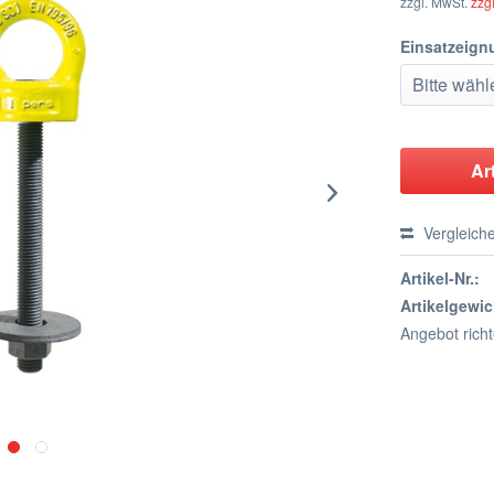
zzgl. MwSt.
zzg
Einsatzeign
Ar
Vergleich
Artikel-Nr.:
Artikelgewic
Angebot rich