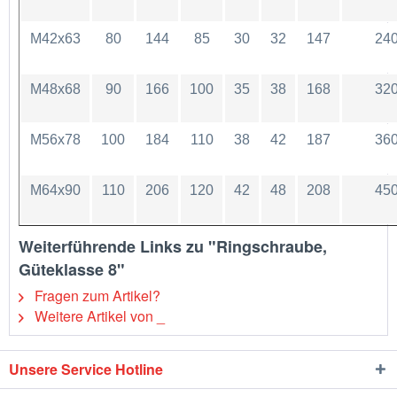
M42x63
80
144
85
30
32
147
24
M48x68
90
166
100
35
38
168
32
M56x78
100
184
110
38
42
187
36
M64x90
110
206
120
42
48
208
45
Weiterführende Links zu "Ringschraube,
Güteklasse 8"
Fragen zum Artikel?
Weitere Artikel von _
Unsere Service Hotline