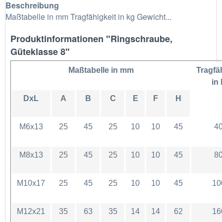
Beschreibung
Maßtabelle in mm Tragfähigkeit in kg Gewicht...
Produktinformationen "Ringschraube,
Güteklasse 8"
Maßtabelle in mm
Tragfä
in
DxL
A
B
C
E
F
H
M6x13
25
45
25
10
10
45
4
M8x13
25
45
25
10
10
45
8
M10x17
25
45
25
10
10
45
10
M12x21
35
63
35
14
14
62
16