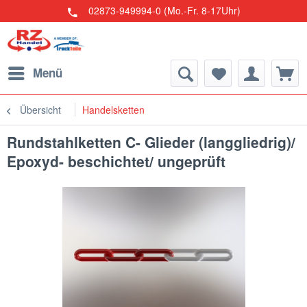
02873-949994-0 (Mo.-Fr. 8-17Uhr)
Menü
Übersicht
Handelsketten
Rundstahlketten C- Glieder (langgliedrig)/
Epoxyd- beschichtet/ ungeprüft