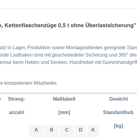
 Kettenflaschenzüge 0,5 t ohne Überlastsicherung"
satz in Lager, Produktion sowie Montagearbeiten geeignete Stand
Beide Lasthaken sind mit geschmiedeter Sicherung und 360° dre
remse beim Heben und Senken, Handhebel mit Gummihandgriff 
e kompetenten Mitarbeiter.
e
Strang-
Maßtabell
Gewicht
anzahl
[mm]
Standardhub
[kg]
A
B
C
D
K