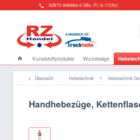
02873-949994-0 (Mo.-Fr. 8-17Uhr)
Kunststoffprodukte
Wurzelsäge
Hebetech
Übersicht
Hebetechnik
Hebetechnik Güt
Handhebezüge, Kettenflas