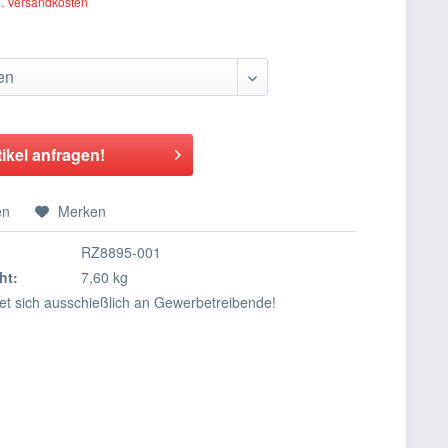
l. Versandkosten
tikel anfragen!
en
Merken
RZ8895-001
ht:
7,60 kg
tet sich ausschießlich an Gewerbetreibende!