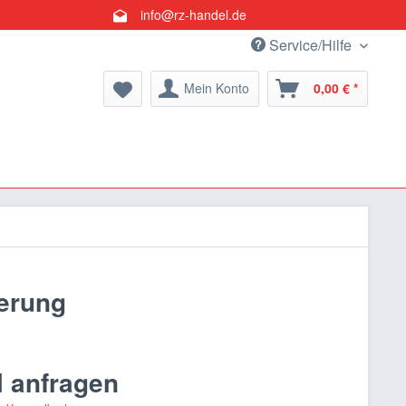
info@rz-handel.de
Service/Hilfe
Mein Konto
0,00 € *
herung
l anfragen