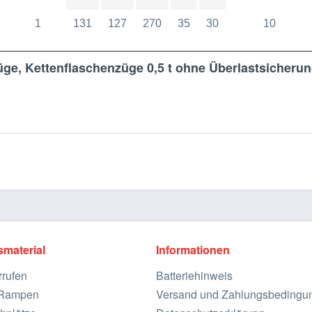
1
131
127
270
35
30
10
ge, Kettenflaschenzüge 0,5 t ohne Überlastsicheru
smaterial
Informationen
rrufen
Batteriehinweis
e Rampen
Versand und Zahlungsbedingu