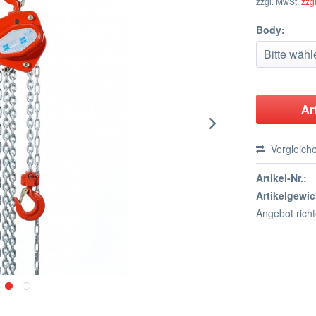
zzgl. MwSt.
zzg
Body:
Ar
Vergleich
Artikel-Nr.:
Artikelgewic
Angebot rich