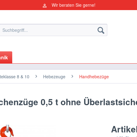
Wir beraten Sie gerne!
nik
eklasse 8 & 10
Hebezeuge
Handhebezüge
chenzüge 0,5 t ohne Überlastsic
Artike