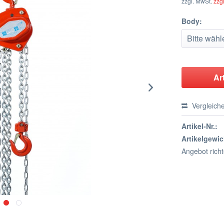
zzgl. MwSt.
zzg
Body:
Ar
Vergleich
Artikel-Nr.:
Artikelgewic
Angebot rich