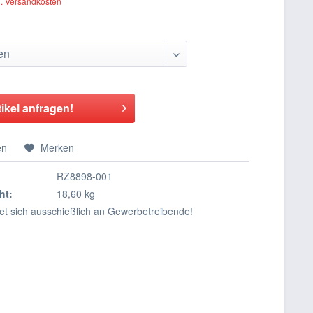
l. Versandkosten
tikel anfragen!
en
Merken
RZ8898-001
ht:
18,60 kg
tet sich ausschießlich an Gewerbetreibende!