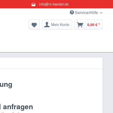
info@rz-handel.de
Service/Hilfe
Mein Konto
0,00 € *
rung
l anfragen