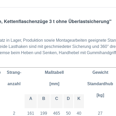
 Kettenflaschenzüge 3 t ohne Überlastsicherung"
satz in Lager, Produktion sowie Montagearbeiten geeignete Stand
Beide Lasthaken sind mit geschmiedeter Sicherung und 360° dre
remse beim Heben und Senken, Handhebel mit Gummihandgriff 
e
Strang-
Maßtabell
Gewicht
anzahl
[mm]
Standardhub
[kg]
A
B
C
D
K
2
161
199
465
50
40
27