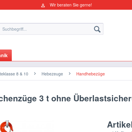
Wir beraten Sie gerne!
nik
eklasse 8 & 10
Hebezeuge
Handhebezüge
chenzüge 3 t ohne Überlastsiche
Artike