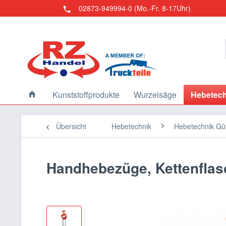
02873-949994-0 (Mo.-Fr. 8-17Uhr)
Kunststoffprodukte
Wurzelsäge
Hebetech
Übersicht
Hebetechnik
Hebetechnik Güt
Handhebezüge, Kettenflas