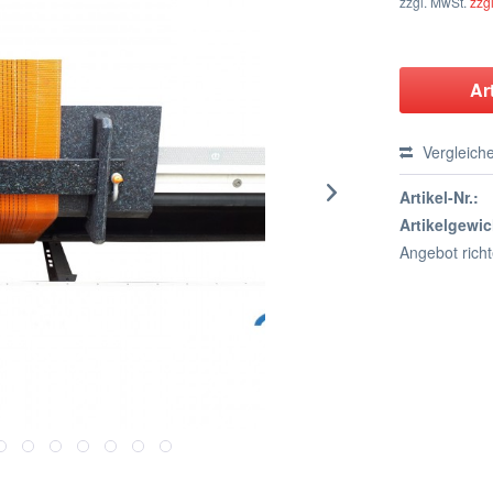
zzgl. MwSt.
zzg
Ar
Vergleich
Artikel-Nr.:
Artikelgewic
Angebot rich