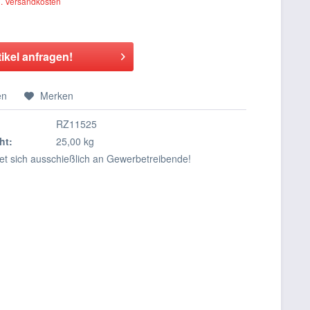
l. Versandkosten
tikel anfragen!
en
Merken
RZ11525
ht:
25,00 kg
tet sich ausschießlich an Gewerbetreibende!