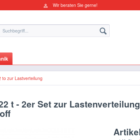
Wir beraten Sie gerne!
nik
 to zur Lastverteilung
 t - 2er Set zur Lastenverteilung
off
Artike