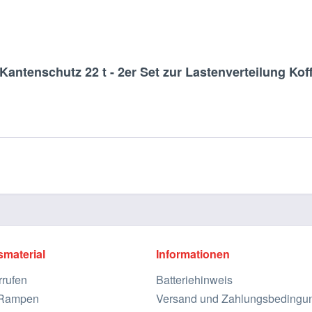
antenschutz 22 t - 2er Set zur Lastenverteilung Kof
smaterial
Informationen
rrufen
Batteriehinweis
e Rampen
Versand und Zahlungsbedingu