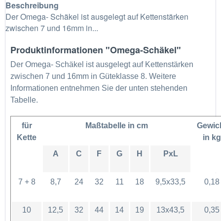
Beschreibung
Der Omega- Schäkel ist ausgelegt auf Kettenstärken
zwischen 7 und 16mm in...
Produktinformationen "Omega-Schäkel"
Der Omega- Schäkel ist ausgelegt auf Kettenstärken
zwischen 7 und 16mm in Güteklasse 8. Weitere
Informationen entnehmen Sie der unten stehenden
Tabelle.
für
Maßtabelle in cm
Gewic
Kette
in kg
A
C
F
G
H
PxL
7 + 8
8,7
24
32
11
18
9,5x33,5
0,18
10
12,5
32
44
14
19
13x43,5
0,35