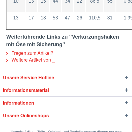
10
13
15
44
34
22
86,5
55
0,8
13
17
18
53
47
26
110,5
81
1,9
Weiterführende Links zu "Verkürzungshaken
mit Öse mit Sicherung"
Fragen zum Artikel?
Weitere Artikel von _
Unsere Service Hotline
Informationsmaterial
Informationen
Unsere Onlineshops
Hinweis: Artikel-, Teile-, Original- und Bestellnummern dienen nur dem