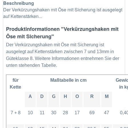
Beschreibung
Der Verkürzungshaken mit Öse mit Sicherung ist ausgelegt
auf Kettenstärken...
Produktinformationen "Verkürzungshaken mit
Öse mit Sicherung"
Der Verkürzungshaken mit Öse mit Sicherung ist
ausgelegt auf Kettenstärken zwischen 7 und 13mm in
Güteklasse 8. Weitere Informationen entnehmen Sie der
unten stehenden Tabelle.
für
Maßtabelle in cm
Gewi
Kette
in k
A
D
G
H
O
R
M
7 + 8
10
11
30
28
17
69
47
0,4