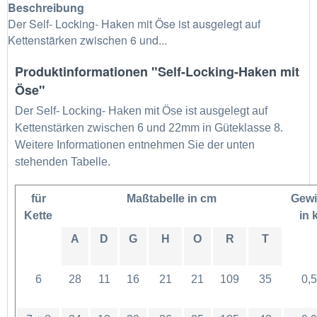
Beschreibung
Der Self- Locking- Haken mit Öse ist ausgelegt auf
Kettenstärken zwischen 6 und...
Produktinformationen "Self-Locking-Haken mit
Öse"
Der Self- Locking- Haken mit Öse ist ausgelegt auf
Kettenstärken zwischen 6 und 22mm in Güteklasse 8.
Weitere Informationen entnehmen Sie der unten
stehenden Tabelle.
für
Maßtabelle in cm
Gewi
Kette
in 
A
D
G
H
O
R
T
6
28
11
16
21
21
109
35
0,