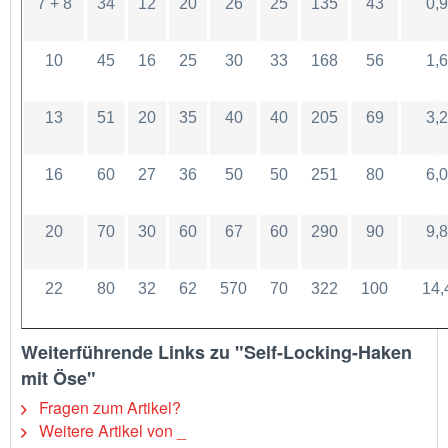
7 + 8
34
12
20
26
25
135
43
0,
10
45
16
25
30
33
168
56
1,
13
51
20
35
40
40
205
69
3,
16
60
27
36
50
50
251
80
6,
20
70
30
60
67
60
290
90
9,
22
80
32
62
570
70
322
100
14,
Weiterführende Links zu "Self-Locking-Haken
mit Öse"
Fragen zum Artikel?
Weitere Artikel von _