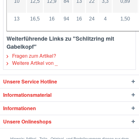
10
12,5
12,9
84
13
22
3,3
0,89
13
16,5
16
94
16
24
4
1,50
Weiterführende Links zu "Schlitzring mit
Gabelkopf"
Fragen zum Artikel?
Weitere Artikel von _
Unsere Service Hotline
Informationsmaterial
Informationen
Unsere Onlineshops
Hinweis: Artikel-, Teile-, Original- und Bestellnummern dienen nur dem