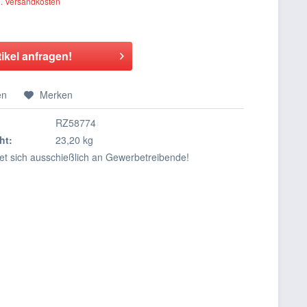
l. Versandkosten
tikel anfragen!
en
Merken
RZ58774
ht:
23,20 kg
tet sich ausschießlich an Gewerbetreibende!