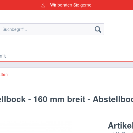
Wir beraten Sie gerne!
nik
atten
lbock - 160 mm breit - Abstellbo
Artike