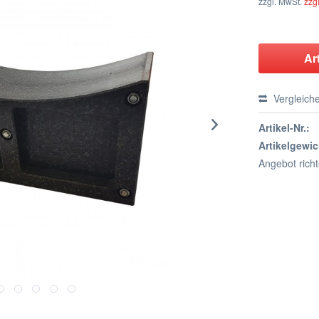
zzgl. MwSt.
zzg
Ar
Vergleich
Artikel-Nr.:
Artikelgewic
Angebot rich