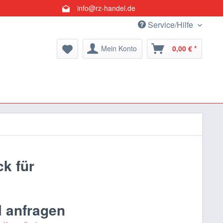
info@rz-handel.de
Service/Hilfe
Mein Konto
0,00 € *
ck für
l anfragen