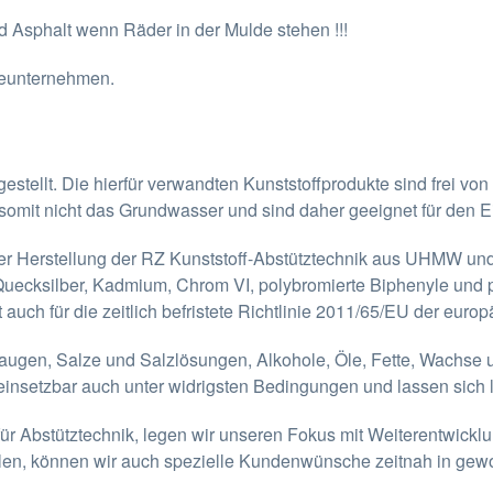
 Asphalt wenn Räder in der Mulde stehen !!!
geunternehmen.
stellt. Die hierfür verwandten Kunststoffprodukte sind frei v
omit nicht das Grundwasser und sind daher geeignet für den E
er Herstellung der RZ Kunststoff-Abstütztechnik aus UHMW und
, Quecksilber, Kadmium, Chrom VI, polybromierte Biphenyle und 
auch für die zeitlich befristete Richtlinie 2011/65/EU der euro
augen, Salze und Salzlösungen, Alkohole, Öle, Fette, Wachse u
einsetzbar auch unter widrigsten Bedingungen und lassen sich l
für Abstütztechnik, legen wir unseren Fokus mit Weiterentwickl
tellen, können wir auch spezielle Kundenwünsche zeitnah in gew