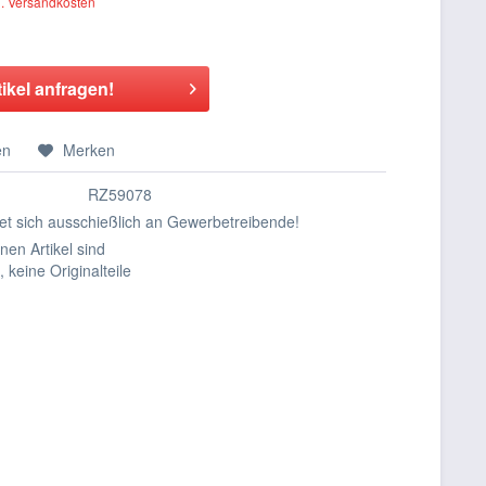
l. Versandkosten
tikel anfragen!
en
Merken
RZ59078
tet sich ausschießlich an Gewerbetreibende!
en Artikel sind
e, keine Originalteile