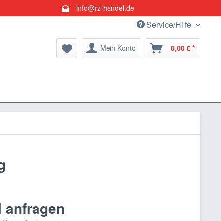
info@rz-handel.de
Service/Hilfe
Mein Konto
0,00 € *
g
l anfragen