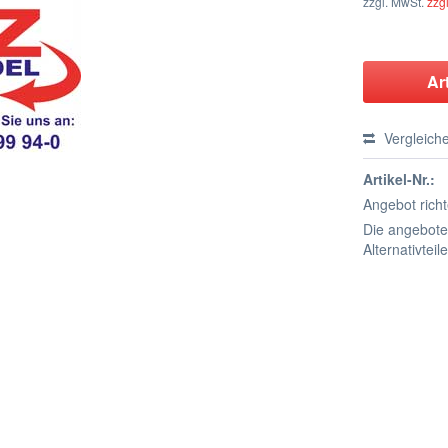
zzgl. MwSt.
zzg
Ar
Vergleich
Artikel-Nr.:
Angebot rich
Die angeboten
Alternativteil