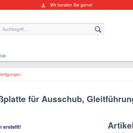
Wir beraten Sie gerne!
nik
ertigungen
ßplatte für Ausschub, Gleitführun
Artike